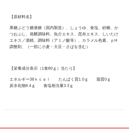
【原材料名】
果糖ぶどう糖液糖（国内製造）、しょうゆ、食塩、砂糖、か
つおぶし、発酵調味料、魚介エキス、昆布エキス、しいたけ
エキス／酒精、調味料（アミノ酸等）、カラメル色素、ｐH
調整剤、（一部に小麦・大豆・さばを含む）
【栄養成分表示（1食80ｇ）当たり】
エネルギー38ｋｃａｌ たんぱく質1.0ｇ 脂質0ｇ
炭水化物8.4ｇ 食塩相当量3.3ｇ