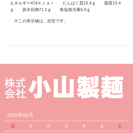
エネルギー474ｋｃａｌ たんぱく質15.4ｇ 脂質13.4
ｇ 炭水化物71.1ｇ 食塩相当量6.0ｇ
※この表示値は、目安です。
2026年08月
日
月
火
水
木
金
土